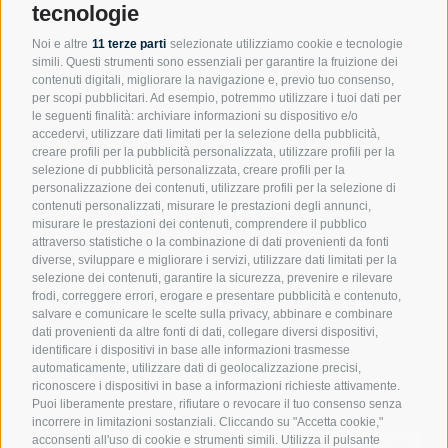
integrante della
tecnologie
+39 049 595 71 63
tecnologia FIMIC.
Noi e altre
11 terze parti
selezionate utilizziamo cookie e tecnologie
info@fimic.it
Siamo veloci nelle
simili. Questi strumenti sono essenziali per garantire la fruizione dei
contenuti digitali, migliorare la navigazione e, previo tuo consenso,
risposte, precisi nella
per scopi pubblicitari. Ad esempio, potremmo utilizzare i tuoi dati per
risoluzione, presenti
le seguenti finalità: archiviare informazioni su dispositivo e/o
accedervi, utilizzare dati limitati per la selezione della pubblicità,
quando serve.
creare profili per la pubblicità personalizzata, utilizzare profili per la
Parla direttamente con
selezione di pubblicità personalizzata, creare profili per la
personalizzazione dei contenuti, utilizzare profili per la selezione di
chi può aiutarti o
contenuti personalizzati, misurare le prestazioni degli annunci,
richiedi un ricambio.
misurare le prestazioni dei contenuti, comprendere il pubblico
attraverso statistiche o la combinazione di dati provenienti da fonti
diverse, sviluppare e migliorare i servizi, utilizzare dati limitati per la
Richiedi assistenza
selezione dei contenuti, garantire la sicurezza, prevenire e rilevare
Portale ricambi
frodi, correggere errori, erogare e presentare pubblicità e contenuto,
salvare e comunicare le scelte sulla privacy, abbinare e combinare
dati provenienti da altre fonti di dati, collegare diversi dispositivi,
identificare i dispositivi in base alle informazioni trasmesse
automaticamente, utilizzare dati di geolocalizzazione precisi,
riconoscere i dispositivi in base a informazioni richieste attivamente.
Puoi liberamente prestare, rifiutare o revocare il tuo consenso senza
incorrere in limitazioni sostanziali. Cliccando su "Accetta cookie,"
acconsenti all'uso di cookie e strumenti simili. Utilizza il pulsante