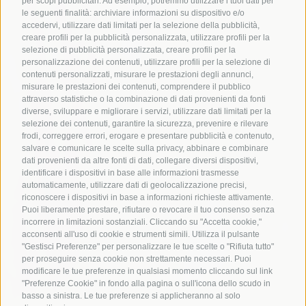
per scopi pubblicitari. Ad esempio, potremmo utilizzare i tuoi dati per
le seguenti finalità: archiviare informazioni su dispositivo e/o
accedervi, utilizzare dati limitati per la selezione della pubblicità,
creare profili per la pubblicità personalizzata, utilizzare profili per la
selezione di pubblicità personalizzata, creare profili per la
personalizzazione dei contenuti, utilizzare profili per la selezione di
contenuti personalizzati, misurare le prestazioni degli annunci,
misurare le prestazioni dei contenuti, comprendere il pubblico
attraverso statistiche o la combinazione di dati provenienti da fonti
diverse, sviluppare e migliorare i servizi, utilizzare dati limitati per la
selezione dei contenuti, garantire la sicurezza, prevenire e rilevare
frodi, correggere errori, erogare e presentare pubblicità e contenuto,
salvare e comunicare le scelte sulla privacy, abbinare e combinare
dati provenienti da altre fonti di dati, collegare diversi dispositivi,
identificare i dispositivi in base alle informazioni trasmesse
automaticamente, utilizzare dati di geolocalizzazione precisi,
riconoscere i dispositivi in base a informazioni richieste attivamente.
Puoi liberamente prestare, rifiutare o revocare il tuo consenso senza
incorrere in limitazioni sostanziali. Cliccando su "Accetta cookie,"
acconsenti all'uso di cookie e strumenti simili. Utilizza il pulsante
"Gestisci Preferenze" per personalizzare le tue scelte o "Rifiuta tutto"
per proseguire senza cookie non strettamente necessari. Puoi
modificare le tue preferenze in qualsiasi momento cliccando sul link
"Preferenze Cookie" in fondo alla pagina o sull'icona dello scudo in
basso a sinistra. Le tue preferenze si applicheranno al solo