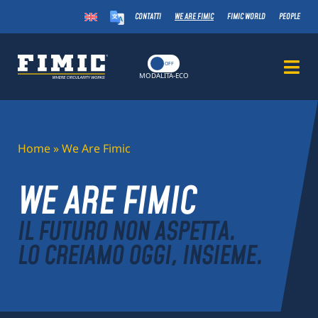
CONTATTI
WE ARE FIMIC
FIMIC WORLD
PEOPLE
ON
OFF
MODALITÀ-ECO
Home
»
We Are Fimic
WE ARE FIMIC
IL FUTURO NON ASPETTA.
LO CREIAMO OGGI, INSIEME.