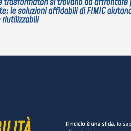
 e trasformatori si trovano ad affrontare 
te; le soluzioni affidabili di FIMIC aiutan
utilizzabili
ILITÀ,
Il riciclo è una sfida
, lo s