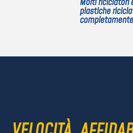
Molti riciclatori
plastiche ricicla
completamente ri
VELOCITÀ, AFFIDAB